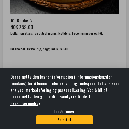
10. Banker's
NOK 259.00
Dollys tomatsaus og osteblanding, kjøttdeig, baconterninger og løk.
Inneholder: Hvete, rug, bygg, melk, selleri
Denne nettsiden lagrer informasjon i informasjonskapsler
(cookies) for å kunne bruke nødvendig funksjonalitet slik som
Matværket AS
analyse, markedsføring og personalisering. Ved å bli på
Gamle Stokkavei 1 , 4313 Sandnes
denne nettsiden gir du ditt samtykke til dette
ORG. NR: 997174704
RING OSS PÅ
+47 93 42 00 35
Personvernpolicy
ELLER SEND EN E-POST:
MATVAERKET@KRONENHOTELS.NO
Innstillinger
shopping_cart
Legg I Handlekurv
Forstått!
Salgsbetingelser
Personvernpolicy