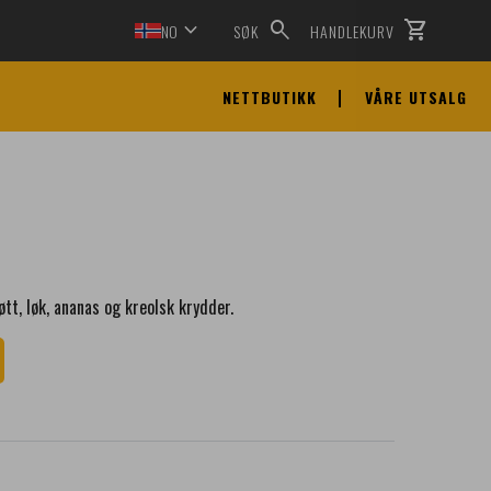
expand_more
search
shopping_cart
NO
SØK
HANDLEKURV
NETTBUTIKK
VÅRE UTSALG
tt, løk, ananas og kreolsk krydder.