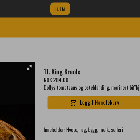
HJEM
11. King Kreole
NOK 284.00
Dollys tomatsaus og osteblanding, marinert biffkjø
Legg I Handlekurv
shopping_cart
Inneholder: Hvete, rug, bygg, melk, selleri