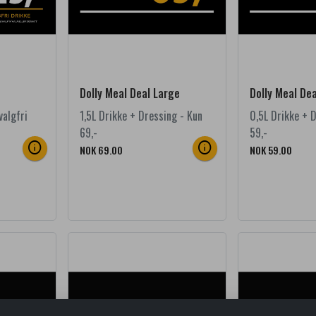
Dolly Meal Deal Large
Dolly Meal De
valgfri
1,5L Drikke + Dressing - Kun
0,5L Drikke + 
69,-
59,-
info
info
NOK 69.00
NOK 59.00