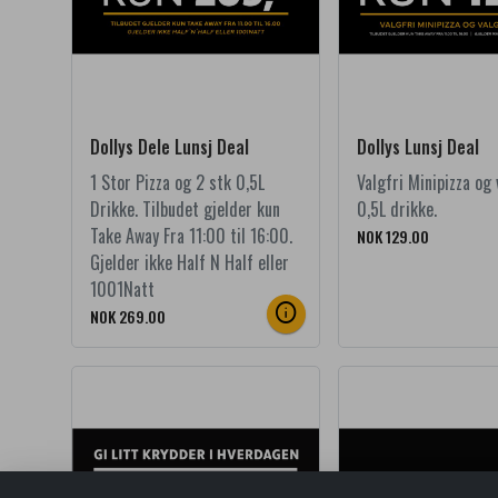
Dollys Dele Lunsj Deal
Dollys Lunsj Deal
1 Stor Pizza og 2 stk 0,5L
Valgfri Minipizza og 
Drikke. Tilbudet gjelder kun
0,5L drikke.
Take Away Fra 11:00 til 16:00.
NOK 129.00
Gjelder ikke Half N Half eller
1001Natt
info
NOK 269.00