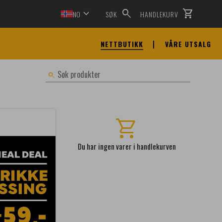
expand_more
search
shopping_cart
NO
SØK
HANDLEKURV
NETTBUTIKK
VÅRE UTSALG
Søk produkter
at
Matværket - Kaldmat
Matværket - Drikke
search
shopping_cart
Du har ingen varer i handlekurven