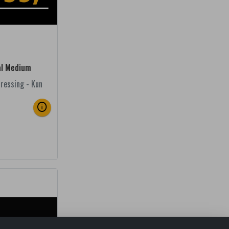
al Medium
Dressing - Kun
info